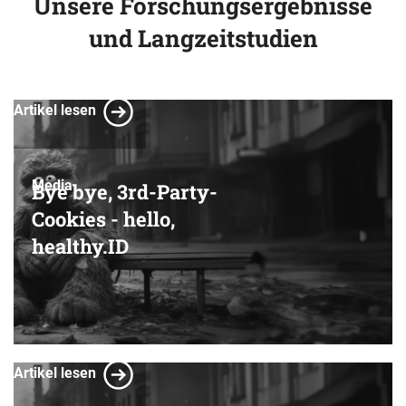
Unsere Forschungsergebnisse
und Langzeitstudien
Artikel lesen
Media
Bye bye, 3rd-Party-
Cookies - hello,
healthy.ID
Artikel lesen