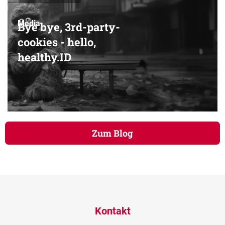
Media
Bye bye, 3rd-party-
cookies - hello,
healthy.ID
Zum Blog
Kontakt