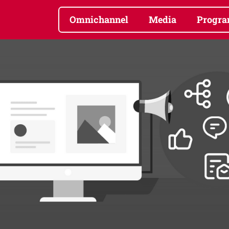
Omnichannel
Media
Progra